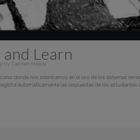
 and Learn
p
by
Carmen Molina
curso donde nos adentramos en el uso de los sistemas remo
egistra automáticamente las respuestas de los estudiantes a