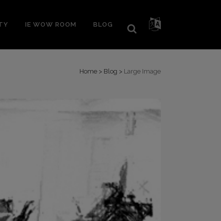
TY
IE WOW ROOM
BLOG
Home
>
Blog
>
Large Image