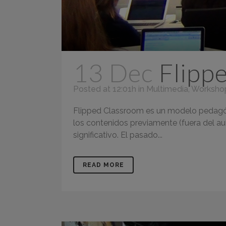
13 Dec
Flipp
Posted at 12:01h
in
Multimedia
,
Worksho
Flipped Classroom es un modelo pedagógi
los contenidos previamente (fuera del aul
significativo. El pasado...
READ MORE