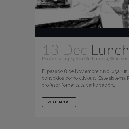
13 Dec
Lunch
Posted at 14:45h
in
Multimedia
,
Worksho
El pasado 8 de Noviembre tuvo lugar un 
conocidos como clickers. Este sistema R
profesor, fomenta la participación...
READ MORE