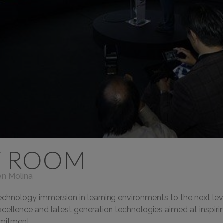
 ROOM
n Molina
ology immersion in learning environments to the next level 
xcellence and latest generation technologies aimed at inspirin
itment...