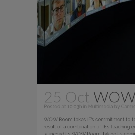
25 Oct
WOW
Posted at 10:03h
in
Multimedia
by
Carme
WOW Room takes IE’s commitment to techn
result of a combination of IE’s teaching e
launched its WOW Room, taking its comm