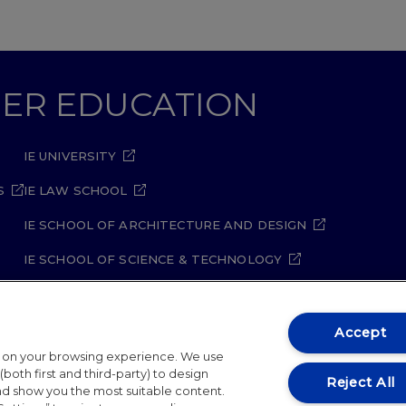
GHER EDUCATION
IE UNIVERSITY
S
IE LAW SCHOOL
IE SCHOOL OF ARCHITECTURE AND DESIGN
IE SCHOOL OF SCIENCE & TECHNOLOGY
IE SCHOOL OF ARTS & HUMANITIES
Accept
t on your browsing experience. We use
both first and third-party) to design
Reject All
and show you the most suitable content.