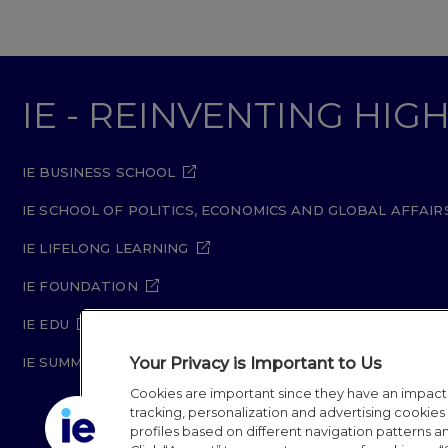
IE - REINVENTING HI
IE BUSINESS SCHOOL
IE SCHOOL OF POLITICS, ECONOMICS AND GLOBAL AFFAIR
IE LIFELONG LEARNING
IE FOUNDATION
IE EDU
Your Privacy is Important to Us
IE SUMMER SCHOOL
Cookies are important since they have an impac
tracking, personalization and advertising cookies (
profiles based on different navigation patterns 