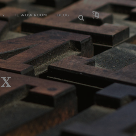
TY
IE WOW ROOM
BLOG
AX