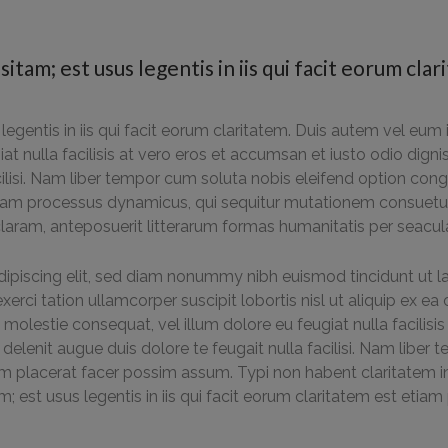
itam; est usus legentis in iis qui facit eorum clar
egentis in iis qui facit eorum claritatem. Duis autem vel eum ir
at nulla facilisis at vero eros et accumsan et iusto odio digni
acilisi. Nam liber tempor cum soluta nobis eleifend option co
etiam processus dynamicus, qui sequitur mutationem consue
aram, anteposuerit litterarum formas humanitatis per seacul
ipiscing elit, sed diam nonummy nibh euismod tincidunt ut l
exerci tation ullamcorper suscipit lobortis nisl ut aliquip e
sse molestie consequat, vel illum dolore eu feugiat nulla facilis
 delenit augue duis dolore te feugait nulla facilisi. Nam libe
placerat facer possim assum. Typi non habent claritatem insit
m; est usus legentis in iis qui facit eorum claritatem est eti