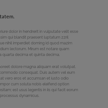
itatem.
iure dolor in hendrerit in vulputate velit esse
ssim qui blandit praesent luptatum zzril
ngue nihil imperdiet doming id quod mazim
tudium lectorum. Mirum est notare quam
a quarta decima et quinta decima.
aoreet dolore magna aliquam erat volutpat.
x ea commodo consequat. Duis autem vel eum
is at vero eros et accumsan et iusto odio
r tempor cum soluta nobis eleifend option
am; est usus legentis in iis qui facit eorum
am processus dynamicus.