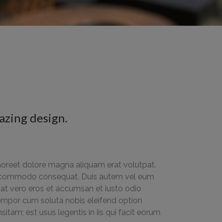
azing design.
aoreet dolore magna aliquam erat volutpat.
x ea commodo consequat. Duis autem vel eum
is at vero eros et accumsan et iusto odio
r tempor cum soluta nobis eleifend option
am; est usus legentis in iis qui facit eorum