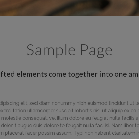
Sample Page
afted elements come together into one am
ipiscing elit, sed diam nonummy nibh euismod tincidunt ut l
exerci tation ullamcorper suscipit lobortis nisl ut aliquip e
sse molestie consequat, vel illum dolore eu feugiat nulla facilis
 delenit augue duis dolore te feugait nulla facilisi. Nam libe
placerat facer possim assum. Typi non habent claritatem insit