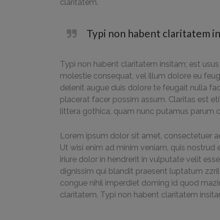
claritatem.
Typi non habent claritatem ins
Typi non habent claritatem insitam; est usus l
molestie consequat, vel illum dolore eu feugi
delenit augue duis dolore te feugait nulla f
placerat facer possim assum. Claritas est 
littera gothica, quam nunc putamus parum cl
Lorem ipsum dolor sit amet, consectetuer ad
Ut wisi enim ad minim veniam, quis nostrud 
iriure dolor in hendrerit in vulputate velit e
dignissim qui blandit praesent luptatum zzril
congue nihil imperdiet doming id quod mazim 
claritatem. Typi non habent claritatem insita